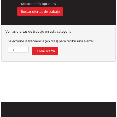
su respectiva
Mostrar más opciones
evaluación y
garantía del
cumplimiento
de la
especificación
definida en
cuanto a
Ver las ofertas de trabajo en esta categoría
características
fisicoquímicas
Seleccione la frecuencia (en días) para recibir una alerta:
como color, sal,
pH,
consistencia y
características
microbiológicas,
entre otras.
Todos los
productos se
evalúan a
través de tres
grupos de
análisis, a
saber: Análisis y
verificaciones
realizadas
durante el
proceso