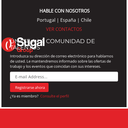
productivo;
Análisis
HABLE CON NOSOTROS
fIsicoquímicos
realizados al
Portugal | España | Chile
producto
terminado;
VER CONTACTOS
Análisis
microbiológicos
ÚNASE A LA COMUNIDAD DE
realizados al
TALENTOS
producto
terminado,
Introduzca su dirección de correo electrónico para hablarnos
equipos y agua.
de usted. Le mantendremos informado sobre las ofertas de
trabajo y los eventos que coincidan con sus intereses.
¿Ya es miembro?
Consulte el perfil