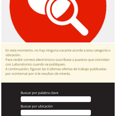
En este momento, no hay ninguna vacante acorde a esta categoría o
ubicación.
Para recibir correos electrónicos suscríbase a puestos que coincidan
con Laboratorios cuando se publiquen.
A continuación, figuran las 0 últimas ofertas de trabajo publicadas
En el
por ocinternat por si le resultan de interés.
laboratorio se
analizan todas
las muestras de
producto
Buscar por palabra clave
tomadas
regularmente a
lo largo del
Buscar por ubicación
proceso
productivo para