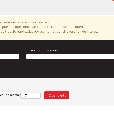
orde a esta categoría o ubicación.
e a puestos que coincidan con IT ES cuando se publiquen.
 de trabajo publicadas por ocinternat por si le resultan de interés.
Buscar por ubicación
ir una alerta: