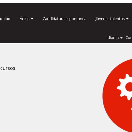
IT
equipo
Áreas
Candidatura espontánea
Jóvenes talentos
Idioma
Con
recursos
.